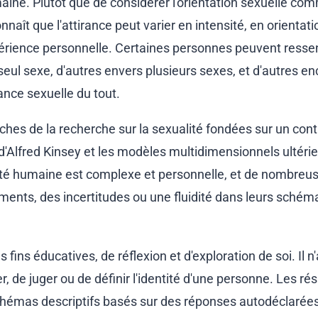
aine. Plutôt que de considérer l'orientation sexuelle co
nnaît que l'attirance peut varier en intensité, en orientati
périence personnelle. Certaines personnes peuvent ressen
eul sexe, d'autres envers plusieurs sexes, et d'autres en
ance sexuelle du tout.
oches de la recherche sur la sexualité fondées sur un con
'Alfred Kinsey et les modèles multidimensionnels ultéri
ualité humaine est complexe et personnelle, et de nombreu
nts, des incertitudes ou une fluidité dans leurs schém
fins éducatives, de réflexion et d'exploration de soi. Il n
r, de juger ou de définir l'identité d'une personne. Les rés
émas descriptifs basés sur des réponses autodéclarées