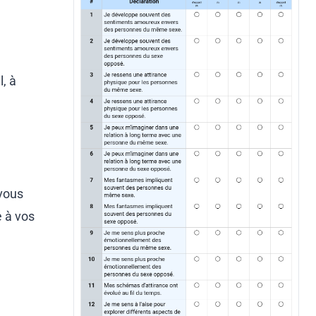
, à
vous
 à vos