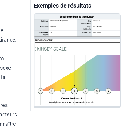
Exemples de résultats
à
ne
tirance.
um
 sexe
 la
ures
facteurs
nnaître