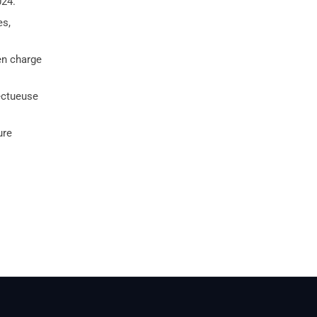
024.
es,
en charge
ectueuse
ure