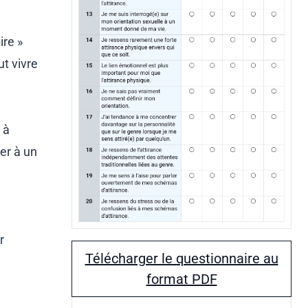
ire »
ut vivre
 à
uer à un
r
Télécharger le questionnaire au
format PDF