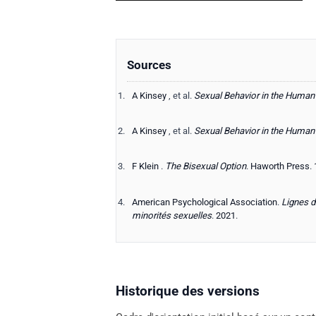
Sources
A
Kinsey
, et al.
Sexual Behavior in the Human
A
Kinsey
, et al.
Sexual Behavior in the Huma
F
Klein
.
The Bisexual Option
.
Haworth Press
.
American Psychological Association
.
Lignes d
minorités sexuelles
.
2021
.
Historique des versions