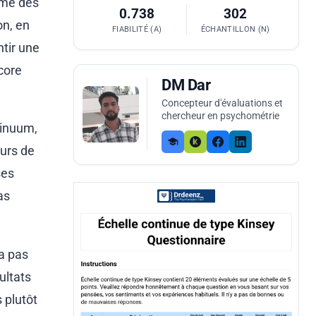
mme des
0.738
302
on, en
FIABILITÉ (Α)
ÉCHANTILLON (N)
tir une
core
DM Dar
Concepteur d'évaluations et
chercheur en psychométrie
tinuum,
eurs de
ses
as
'a pas
ultats
 plutôt