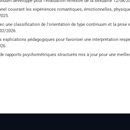
tinuum développé pour l'évaluation réflexive de la sexualité 12/08/2
onnel couvrant les expériences romantiques, émotionnelles, physiqu
2025.
c une classification de l'orientation de type continuum et la prise 
/02/2026.
 explications pédagogiques pour favoriser une interprétation resp
026.
 de rapports psychométriques structurés mis à jour pour une meille