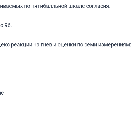
ниваемых по пятибалльной шкале согласия.
о 96.
кс реакции на гнев и оценки по семи измерениям:
ие