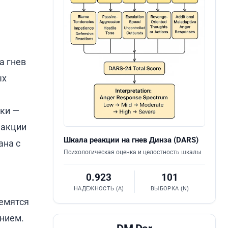
а гнев
ых
,
нки —
еакции
Шкала реакции на гнев Динза (DARS)
ана с
Психологическая оценка и целостность шкалы
0.923
101
НАДЕЖНОСТЬ (Α)
ВЫБОРКА (N)
емятся
анием.