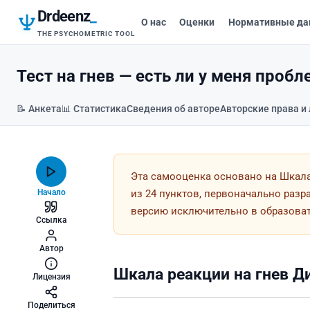
Drdeenz
_
О нас
Оценки
Нормативные да
THE PSYCHOMETRIC TOOL
Тест на гнев — есть ли у меня проб
📝 Анкета
📊 Статистика
Сведения об авторе
Авторские права и
Эта самооценка основано на Шкала
Начало
из 24 пунктов, первоначально разр
версию исключительно в образова
Ссылка
Автор
Шкала реакции на гнев Д
Лицензия
Поделиться