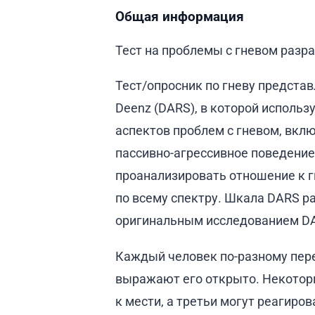
Общая информация
Тест на проблемы с гневом разра
Тест/опросник по гневу предста
Deenz (DARS), в которой исполь
аспектов проблем с гневом, вкл
пассивно-агрессивное поведение
проанализировать отношение к г
по всему спектру. Шкала DARS р
оригинальным исследованием DA
Каждый человек по-разному пере
выражают его открыто. Некотор
к мести, а третьи могут реагир