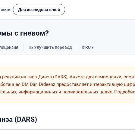
нные
Для исследователей
лемы с гневом?
 лицензия
✍️ Улучшить перевод
🌐 RU ▾
 реакции на гнев Динза (DARS), Анкета для самооценки, сост
аботанная DM Dar. Drdeenz предоставляет интерактивную циф
тельных, информационных и познавательных целях.
Подробн
инза (DARS)