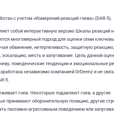
ботан с учетом «Измерений реакций гнева» (DAR-5).
вляет собой интерактивную версию Шкалы реакций н
зуется многомерный подход для оценки семи ключев
ючая обвинение, нетерпеливость, защитную реакцию
, эскалацию, месть и запугивание. Цель данной оце
неву, поведенческие тенденции и эмоциональные р
азработана независимо компанией DrDeenz и не связ
R-5.
живает гнев. Некоторые подавляют гнев, а другие
ые принимают оборонительную позицию, другие стр
овать пассивно-агрессивным поведением или запугив