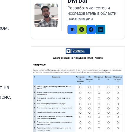
DM Dar
Разработчик тестов и
исследователь в области
психометрии
вом,
т на
асие,