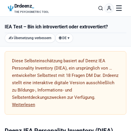
Drdeenz
_
☰
THE PSYCHOMETRIC TOOL
IEA Test – Bin ich introvertiert oder extrovertiert?
✍️ Übersetzung verbessern
🌐 DE ▾
Diese Selbsteinschätzung basiert auf Deenz IEA
Personality Inventory (DIEA), ein ursprünglich von …
entwickelter Selbsttest mit 18 Fragen DM Dar. Drdeenz
stellt eine interaktive digitale Version ausschließlich
zu Bildungs-, Informations- und
Selbstentdeckungszwecken zur Verfügung.
Weiterlesen
Deenz IEA Personality Inventory (DIEA)