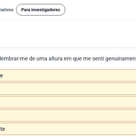
mativos
Para investigadores
 lembrar-me de uma altura em que me senti genuinamente
te
te