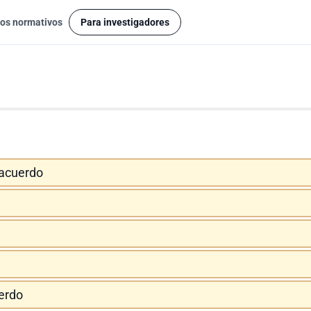
os normativos
Para investigadores
acuerdo
erdo