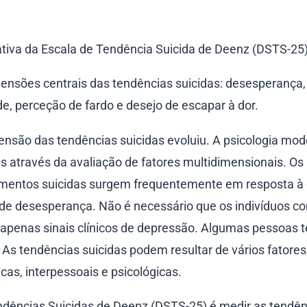
rativa da Escala de Tendência Suicida de Deenz (DSTS-25)
mensões centrais das tendências suicidas: desesperança,
de, perceção de fardo e desejo de escapar à dor.
nsão das tendências suicidas evoluiu. A psicologia mo
as através da avaliação de fatores multidimensionais. Os
mentos suicidas surgem frequentemente em resposta à 
 de desesperança. Não é necessário que os indivíduos c
penas sinais clínicos de depressão. Algumas pessoas 
As tendências suicidas podem resultar de vários fatores
cas, interpessoais e psicológicas.
Tendências Suicidas de Deenz (DSTS-25) é medir as tendê