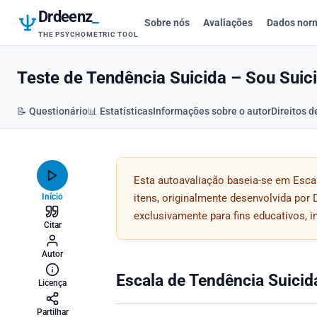
Drdeenz
_
Sobre nós
Avaliações
Dados nor
THE PSYCHOMETRIC TOOL
Teste de Tendência Suicida – Sou Suic
📝 Questionário
📊 Estatísticas
Informações sobre o autor
Direitos d
Esta autoavaliação baseia-se em Esca
Início
itens, originalmente desenvolvida por 
exclusivamente para fins educativos, 
Citar
Autor
Escala de Tendência Suici
Licença
Partilhar