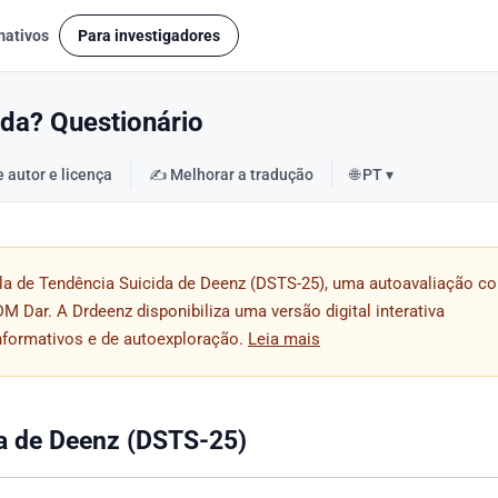
mativos
Para investigadores
ida? Questionário
e autor e licença
✍️ Melhorar a tradução
🌐 PT ▾
la de Tendência Suicida de Deenz (DSTS-25), uma autoavaliação c
DM Dar. A Drdeenz disponibiliza uma versão digital interativa
informativos e de autoexploração.
Leia mais
da de Deenz (DSTS-25)