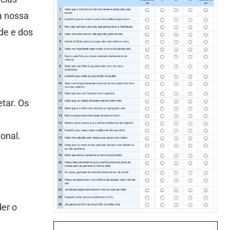
a nossa
de e dos
tar. Os
onal.
er o