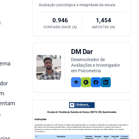
Avaliação psicológica e integridade da escala
0.946
1,454
.
CONFIABILIDADE (Α)
AMOSTRA (N)
DM Dar
Desenvolvedor de
derna
Avaliações e Investigador
em Psicometria
dor
om
tentam
,
ncias