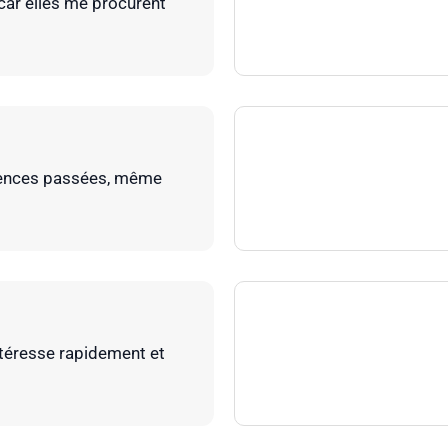
 car elles me procurent
riences passées, même
ntéresse rapidement et